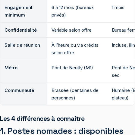
Engagement
6 à 12 mois (bureaux
1 mois
minimum
privés)
Confidentialité
Variable selon offre
Bureau fer
Salle de réunion
À l’heure ou via crédits
Incluse, ill
selon offre
Métro
Pont de Neuilly (M1)
Pont de Neu
sec
Communauté
Brassée (centaines de
Humaine (8
personnes)
plateau)
Les 4 différences à connaître
1. Postes nomades : disponibles