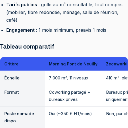
Tarifs publics
: grille au m² consultable, tout compris
(mobilier, fibre redondée, ménage, salle de réunion,
café)
Engagement
: 1 mois minimum, préavis 1 mois
Tableau comparatif
Critère
Morning Pont de Neuilly
Zecoworki
Échelle
7 000 m², 11 niveaux
410 m², pla
Format
Coworking partagé +
Bureaux pr
bureaux privés
uniquemen
Poste nomade
Oui (~350 € HT/mois)
Non, par c
dispo